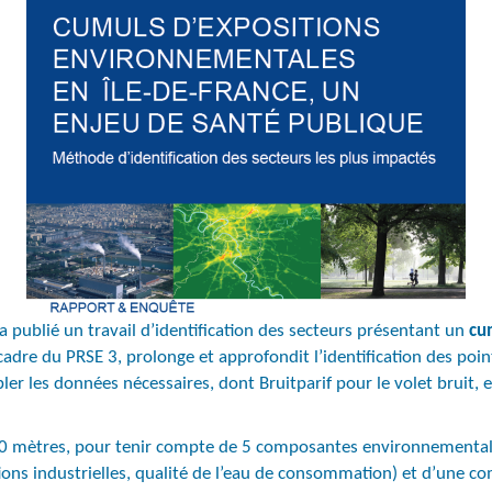
a publié un travail d’identification des secteurs présentant un
cu
cadre du PRSE 3, prolonge et approfondit l’identification des poi
r les données nécessaires, dont Bruitparif pour le volet bruit, 
00 mètres, pour tenir compte de 5 composantes environnementales (
ations industrielles, qualité de l’eau de consommation) et d’une c