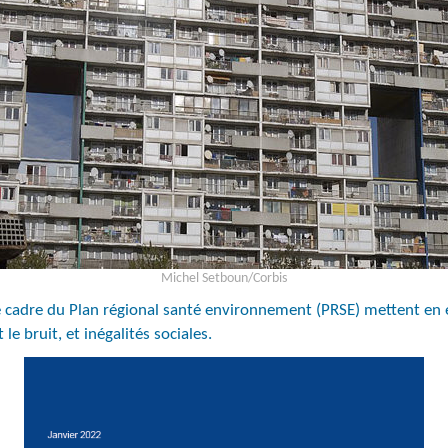
Michel Setboun/Corbis
 cadre du Plan régional santé environnement (PRSE) mettent en é
e bruit, et inégalités sociales.