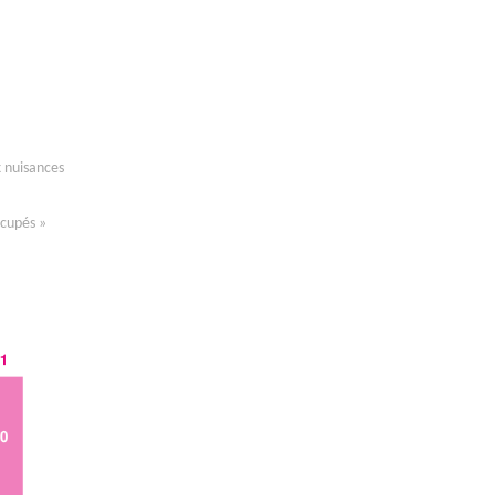
x nuisances
ccupés »