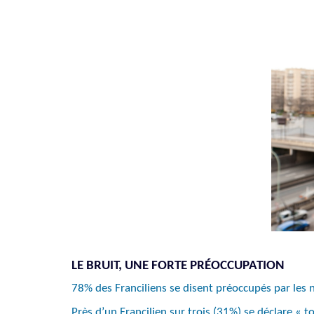
LE BRUIT, UNE FORTE PRÉOCCUPATION
78% des Franciliens se disent préoccupés par les 
Près d’un Francilien sur trois (31%) se déclare « t