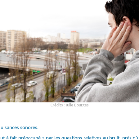
Crédits : Julie Bourges
nuisances sonores.
out à fait préoccupé » par les questions relatives au bruit, près d