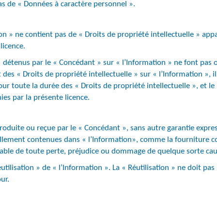
pas de « Données à caractère personnel ».
ion » ne contient pas de « Droits de propriété intellectuelle » app
licence.
 » détenus par le « Concédant » sur « l’Information » ne font pas o
des « Droits de propriété intellectuelle » sur « l’Information », i
our toute la durée des « Droits de propriété intellectuelle », et le
es par la présente licence.
produite ou reçue par le « Concédant », sans autre garantie expres
ellement contenues dans « l’Information», comme la fourniture con
ble de toute perte, préjudice ou dommage de quelque sorte causé à
éutilisation » de « l’Information ». La « Réutilisation » ne doit pa
ur.