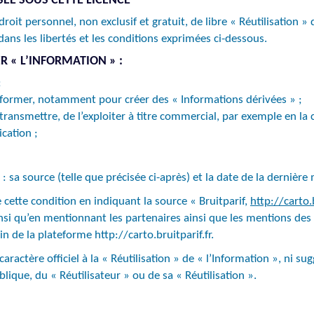
SÉE SOUS CETTE LICENCE
oit personnel, non exclusif et gratuit, de libre « Réutilisation » 
dans les libertés et les conditions exprimées ci-dessous.
ER « L’INFORMATION » :
;
ransformer, notamment pour créer des « Informations dérivées » ;
t la transmettre, de l’exploiter à titre commercial, par exemple en 
cation ;
 sa source (telle que précisée ci-après) et la date de la dernière m
 cette condition en indiquant la source « Bruitparif,
http://carto.b
insi qu’en mentionnant les partenaires ainsi que les mentions des
n de la plateforme http://carto.bruitparif.fr.
caractère officiel à la « Réutilisation » de « l’Information », ni
lique, du « Réutilisateur » ou de sa « Réutilisation ».