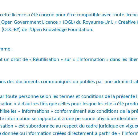
, cette licence a été conçue pour être compatible avec toute licenc
 « Open Government Licence » (OGL) du Royaume-Uni, « Creative 
(ODC-BY) de l’Open Knowledge Foundation.
omme :
un droit de « Réutilisation » sur « L’Information » dans les liber
dans des documents communiqués ou publiés par une administratio
ar toute personne selon les termes et conditions de la présente l
ormation » à d’autres fins que celles pour lesquelles elle a été prod
utilise les « Informations » conformément aux conditions de la pré
e information se rapportant à une personne physique identifiée o
isation » est subordonnée au respect du cadre juridique en vigue
e donnée ou information créées directement à partir de « l’Infor