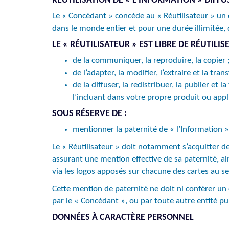
RÉUTILISATION DE « L’INFORMATION » DIFFU
Le « Concédant » concède au « Réutilisateur » un dr
dans le monde entier et pour une durée illimitée, 
LE « RÉUTILISATEUR » EST LIBRE DE RÉUTILIS
de la communiquer, la reproduire, la copier 
de l’adapter, la modifier, l’extraire et la t
de la diffuser, la redistribuer, la publier e
l’incluant dans votre propre produit ou appli
SOUS RÉSERVE DE :
mentionner la paternité de « l’Information » :
Le « Réutilisateur » doit notamment s’acquitter de
assurant une mention effective de sa paternité, a
via les logos apposés sur chacune des cartes au sei
Cette mention de paternité ne doit ni conférer un 
par le « Concédant », ou par toute autre entité pub
DONNÉES À CARACTÈRE PERSONNEL