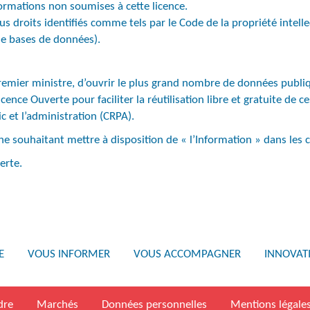
ormations non soumises à cette licence.
ous droits identifiés comme tels par le Code de la propriété intelle
de bases de données).
Premier ministre, d’ouvrir le plus grand nombre de données publiq
icence Ouverte pour faciliter la réutilisation libre et gratuite de 
ic et l’administration (CRPA).
ne souhaitant mettre à disposition de « l’Information » dans les c
erte.
E
VOUS INFORMER
VOUS ACCOMPAGNER
INNOVAT
dre
Marchés
Données personnelles
Mentions légale